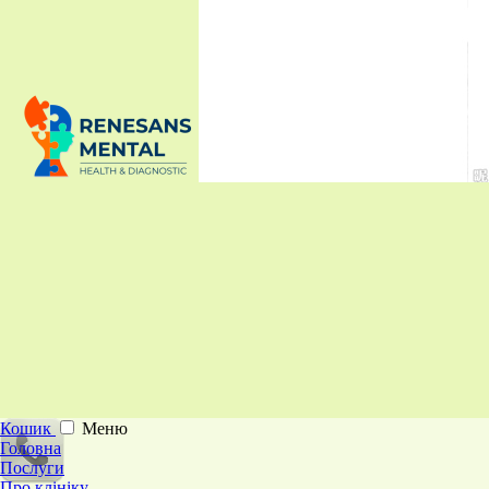
Кошик
Меню
Головна
Послуги
Про клініку