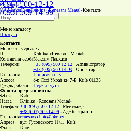
(095) 500-12-12
Контакти
(095) 509-14-99
UA Market
Київ
Клініка «Renesans Mental»
Контакти
Меню
каталогу
Послуги
Контакти
Ми в соц. мережах:
Назва
Клініка «Renesans Mental»
Контактна особа
Максим Пархаєв
Телефони
+38 (095) 500-12-12
- Адміністратор
+38 (095) 509-14-99
- Оператор
Ел. пошта
Написати нам
Адреса
б-р Лесі Українки 7-Б, Київ 01133
Графік роботи
Переглянути
Філії та представництва
Філія
Київ
Назва
Клініка «Renesans Mental»
Телефони
+38 (095) 500-12-12
- Менеджер
+38 (095) 509-14-99
- Адміністратор
Ел. пошта
renesans.clinic@ukr.net
Адреса
вул. Гусовського 11/11, Київ
Філія
Київ